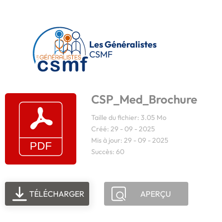
Passer au contenu principal
Les Généralistes
CSMF
CSP_Med_Brochure
Taille du fichier: 3.05 Mo
Créé: 29 - 09 - 2025
Mis à jour: 29 - 09 - 2025
Succès: 60
TÉLÉCHARGER
APERÇU