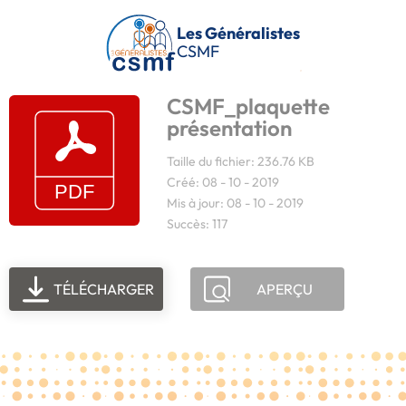
Passer au contenu principal
Les Généralistes
CSMF
CSMF_plaquette
présentation
Taille du fichier: 236.76 KB
Créé: 08 - 10 - 2019
Mis à jour: 08 - 10 - 2019
Succès: 117
TÉLÉCHARGER
APERÇU