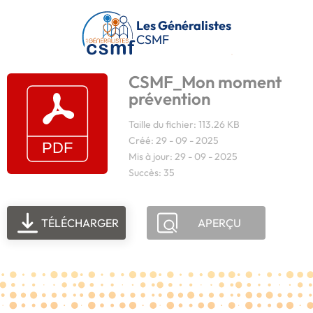
Passer au contenu principal
Les Généralistes
CSMF
CSMF_Mon moment
prévention
Taille du fichier: 113.26 KB
Créé: 29 - 09 - 2025
Mis à jour: 29 - 09 - 2025
Succès: 35
TÉLÉCHARGER
APERÇU