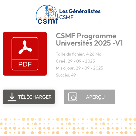
Passer au contenu principal
Les Généralistes
CSMF
CSMF Programme
Universités 2025 -V1
Taille du fichier: 4.26 Mo
Créé: 29 - 09 - 2025
Mis à jour: 29 - 09 - 2025
Succès: 49
TÉLÉCHARGER
APERÇU