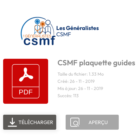
Passer au contenu principal
Les Généralistes
CSMF
CSMF plaquette guides
Taille du fichier: 1.33 Mo
Créé: 26 - 11 - 2019
Mis à jour: 26 - 11 - 2019
Succès: 113
TÉLÉCHARGER
APERÇU