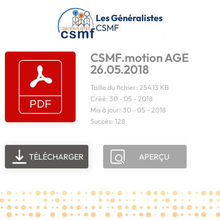
Passer au contenu principal
Les Généralistes
CSMF
CSMF.motion AGE
26.05.2018
Taille du fichier: 254.13 KB
Créé: 30 - 05 - 2018
Mis à jour: 30 - 05 - 2018
Succès: 128
TÉLÉCHARGER
APERÇU