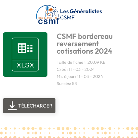
Passer au contenu principal
Les Généralistes
CSMF
CSMF bordereau
reversement
cotisations 2024
Taille du fichier: 20.09 KB
Créé: 11 - 03 - 2024
Mis à jour: 11 - 03 - 2024
Succès: 53
TÉLÉCHARGER