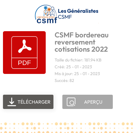
Passer au contenu principal
Les Généralistes
CSMF
CSMF bordereau
reversement
cotisations 2022
Taille du fichier: 181.94 KB
Créé: 25 - 01 - 2023
Mis à jour: 25 - 01 - 2023
Succès: 82
TÉLÉCHARGER
APERÇU