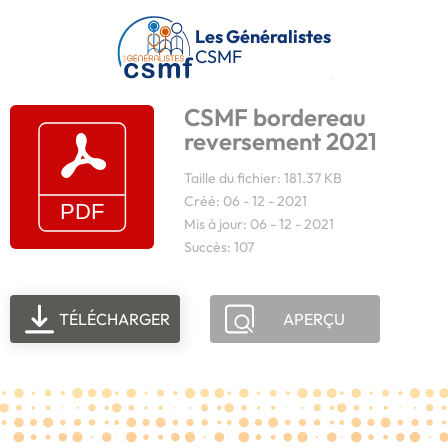
Passer au contenu principal
Les Généralistes
CSMF
CSMF bordereau
reversement 2021
Taille du fichier: 181.37 KB
Créé: 06 - 12 - 2021
Mis à jour: 06 - 12 - 2021
Succès: 107
TÉLÉCHARGER
APERÇU