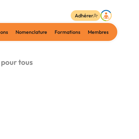
Adhérer
ions
Nomenclature
Formations
Membres
 pour tous