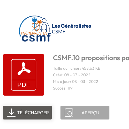
Passer au contenu principal
Les Généralistes
CSMF
CSMF.10 propositions po
Taille du fichier: 458.63 KB
Créé: 08 - 03 - 2022
Mis à jour: 08 - 03 - 2022
Succès: 119
TÉLÉCHARGER
APERÇU