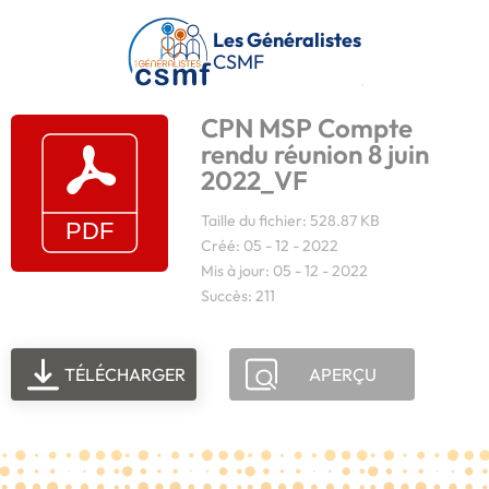
Passer au contenu principal
Les Généralistes
CSMF
CPN MSP Compte
rendu réunion 8 juin
2022_VF
Taille du fichier: 528.87 KB
Créé: 05 - 12 - 2022
Mis à jour: 05 - 12 - 2022
Succès: 211
TÉLÉCHARGER
APERÇU