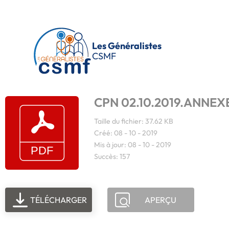
Passer au contenu principal
Les Généralistes
CSMF
CPN 02.10.2019.ANNEXE 
Taille du fichier: 37.62 KB
Créé: 08 - 10 - 2019
Mis à jour: 08 - 10 - 2019
Succès: 157
TÉLÉCHARGER
APERÇU