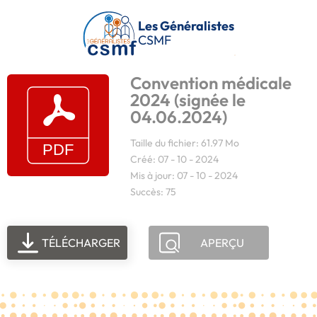
Passer au contenu principal
Les Généralistes
CSMF
Convention médicale
2024 (signée le
04.06.2024)
Taille du fichier: 61.97 Mo
Créé: 07 - 10 - 2024
Mis à jour: 07 - 10 - 2024
Succès: 75
TÉLÉCHARGER
APERÇU