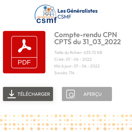
Passer au contenu principal
Les Généralistes
CSMF
Compte-rendu CPN
CPTS du 31_03_2022
Taille du fichier: 635.72 KB
Créé: 07 - 06 - 2022
Mis à jour: 07 - 06 - 2022
Succès: 114
TÉLÉCHARGER
APERÇU