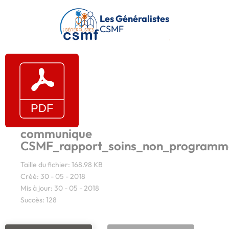
Passer au contenu principal
Les Généralistes
CSMF
communique
CSMF_rapport_soins_non_programmé
Taille du fichier: 168.98 KB
Créé: 30 - 05 - 2018
Mis à jour: 30 - 05 - 2018
Succès: 128