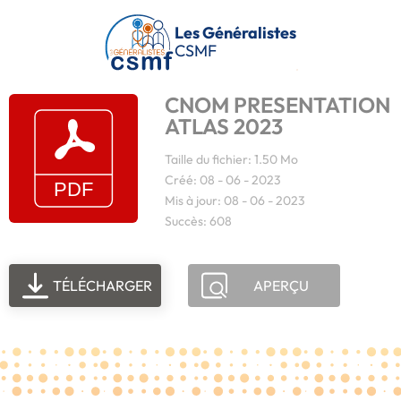
Passer au contenu principal
Les Généralistes
CSMF
CNOM PRESENTATION
ATLAS 2023
Taille du fichier: 1.50 Mo
Créé: 08 - 06 - 2023
Mis à jour: 08 - 06 - 2023
Succès: 608
TÉLÉCHARGER
APERÇU