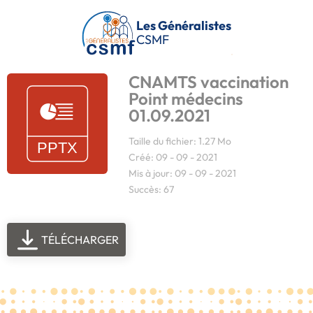
Passer au contenu principal
Les Généralistes
CSMF
CNAMTS vaccination
Point médecins
01.09.2021
Taille du fichier: 1.27 Mo
Créé: 09 - 09 - 2021
Mis à jour: 09 - 09 - 2021
Succès: 67
TÉLÉCHARGER