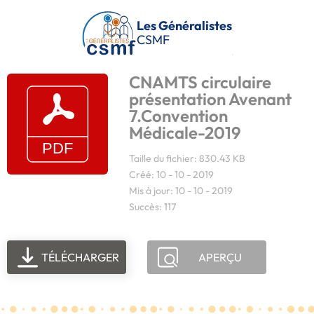
Passer au contenu principal
Les Généralistes
CSMF
CNAMTS circulaire
présentation Avenant
7.Convention
Médicale-2019
Taille du fichier: 830.43 KB
Créé: 10 - 10 - 2019
Mis à jour: 10 - 10 - 2019
Succès: 117
TÉLÉCHARGER
APERÇU