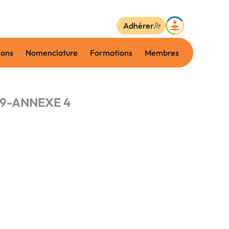
Adhérer
ions
Nomenclature
Formations
Membres
019-ANNEXE 4