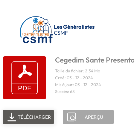
Passer au contenu principal
Les Généralistes
CSMF
Cegedim Sante Presenta
Taille du fichier: 2.34 Mo
Créé: 03 - 12 - 2024
Mis à jour: 03 - 12 - 2024
Succès: 68
TÉLÉCHARGER
APERÇU