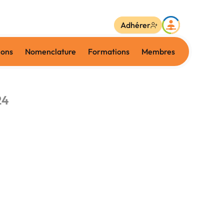
Adhérer
ions
Nomenclature
Formations
Membres
24