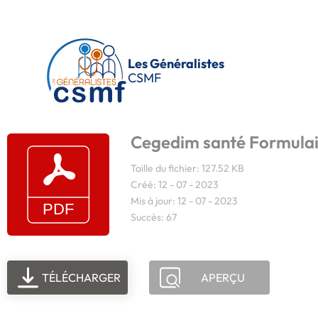
Passer au contenu principal
Les Généralistes
CSMF
Cegedim santé Formulai
Taille du fichier: 127.52 KB
Créé: 12 - 07 - 2023
Mis à jour: 12 - 07 - 2023
Succès: 67
TÉLÉCHARGER
APERÇU