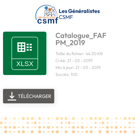
Passer au contenu principal
Les Généralistes
CSMF
Catalogue_FAF
PM_2019
Taille du fichier: 44.30 KB
Créé: 21 - 03 - 2019
Mis à jour: 21 - 03 - 2019
Succès: 100
TÉLÉCHARGER