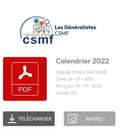
Passer au contenu principal
Les Généralistes
CSMF
Calendrier 2022
Taille du fichier: 540.06 KB
Créé: 24 - 01 - 2022
Mis à jour: 24 - 01 - 2022
Succès: 112
TÉLÉCHARGER
APERÇU