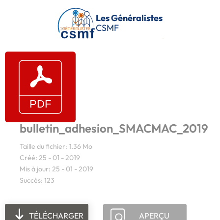
Passer au contenu principal
Les Généralistes
CSMF
bulletin_adhesion_SMACMAC_2019
Taille du fichier: 1.36 Mo
Créé: 25 - 01 - 2019
Mis à jour: 25 - 01 - 2019
Succès: 123
TÉLÉCHARGER
APERÇU