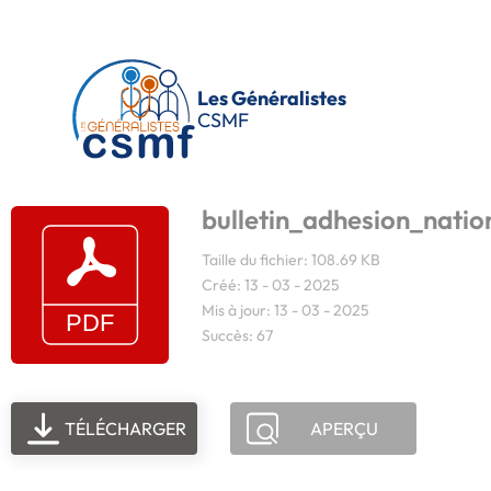
Passer au contenu principal
Les Généralistes
CSMF
bulletin_adhesion_nati
Taille du fichier: 108.69 KB
Créé: 13 - 03 - 2025
Mis à jour: 13 - 03 - 2025
Succès: 67
TÉLÉCHARGER
APERÇU