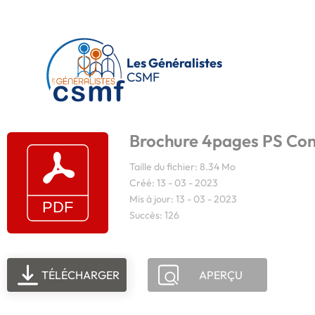
Passer au contenu principal
Les Généralistes
CSMF
Brochure 4pages PS Co
Taille du fichier: 8.34 Mo
Créé: 13 - 03 - 2023
Mis à jour: 13 - 03 - 2023
Succès: 126
TÉLÉCHARGER
APERÇU