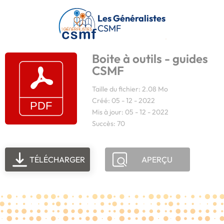
Passer au contenu principal
Les Généralistes
CSMF
Boite à outils - guides
CSMF
Taille du fichier: 2.08 Mo
Créé: 05 - 12 - 2022
Mis à jour: 05 - 12 - 2022
Succès: 70
TÉLÉCHARGER
APERÇU