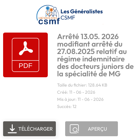
Passer au contenu principal
Les Généralistes
CSMF
Arrêté 13.05. 2026
modifiant arrêté du
27.08.2025 relatif au
régime indemnitaire
des docteurs juniors de
la spécialité de MG
Taille du fichier: 128.64 KB
Créé: 11 - 06 - 2026
Mis à jour: 11 - 06 - 2026
Succès: 12
TÉLÉCHARGER
APERÇU