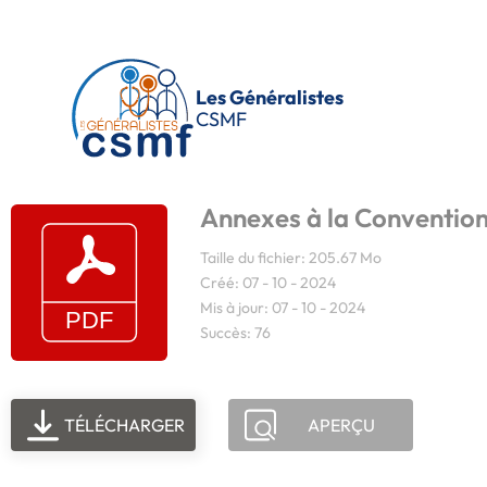
Passer au contenu principal
Les Généralistes
CSMF
Annexes à la Convention 
Taille du fichier: 205.67 Mo
Créé: 07 - 10 - 2024
Mis à jour: 07 - 10 - 2024
Succès: 76
TÉLÉCHARGER
APERÇU