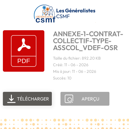
Passer au contenu principal
Les Généralistes
CSMF
ANNEXE-1-CONTRAT-
COLLECTIF-TYPE-
ASSCOL_VDEF-OSR
Taille du fichier: 892.20 KB
Créé: 11 - 06 - 2026
Mis à jour: 11 - 06 - 2026
Succès: 10
TÉLÉCHARGER
APERÇU