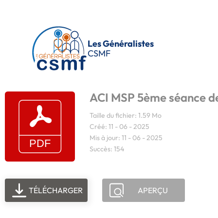
Passer au contenu principal
Les Généralistes
CSMF
ACI MSP 5ème séance d
Taille du fichier: 1.59 Mo
Créé: 11 - 06 - 2025
Mis à jour: 11 - 06 - 2025
Succès: 154
TÉLÉCHARGER
APERÇU