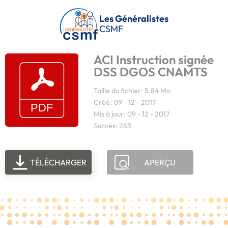
Passer au contenu principal
Les Généralistes
CSMF
ACI Instruction signée
DSS DGOS CNAMTS
Taille du fichier: 5.84 Mo
Créé: 09 - 12 - 2017
Mis à jour: 09 - 12 - 2017
Succès: 283
TÉLÉCHARGER
APERÇU