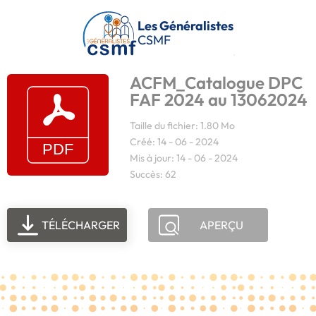
Passer au contenu principal
Les Généralistes
CSMF
ACFM_Catalogue DPC
FAF 2024 au 13062024
Taille du fichier: 1.80 Mo
Créé: 14 - 06 - 2024
Mis à jour: 14 - 06 - 2024
Succès: 62
TÉLÉCHARGER
APERÇU