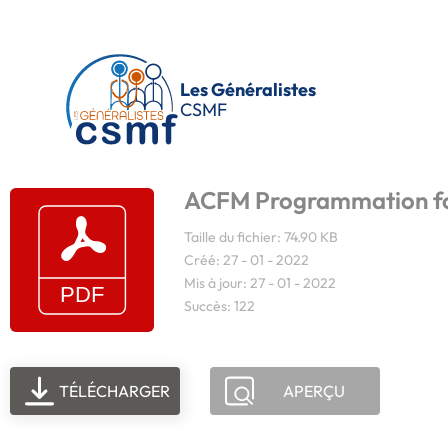
Passer au contenu principal
Les Généralistes
CSMF
ACFM Programmation f
Taille du fichier: 74.90 KB
Créé: 27 - 01 - 2022
Mis à jour: 27 - 01 - 2022
Succès: 122
TÉLÉCHARGER
APERÇU