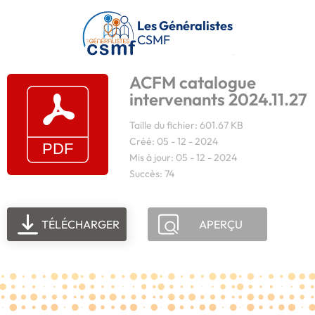
Passer au contenu principal
Les Généralistes
CSMF
ACFM catalogue
intervenants 2024.11.27
Taille du fichier: 601.67 KB
Créé: 05 - 12 - 2024
Mis à jour: 05 - 12 - 2024
Succès: 74
TÉLÉCHARGER
APERÇU