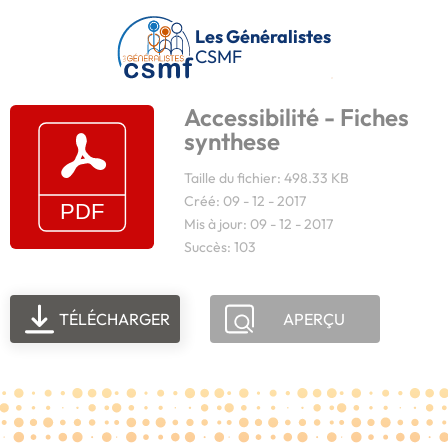
Passer au contenu principal
Les Généralistes
CSMF
Accessibilité - Fiches
synthese
Taille du fichier: 498.33 KB
Créé: 09 - 12 - 2017
Mis à jour: 09 - 12 - 2017
Succès: 103
TÉLÉCHARGER
APERÇU