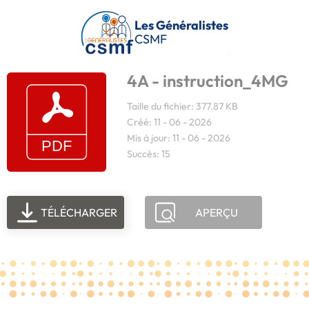
Passer au contenu principal
Les Généralistes
CSMF
4A - instruction_4MG
Taille du fichier: 377.87 KB
Créé: 11 - 06 - 2026
Mis à jour: 11 - 06 - 2026
Succès: 15
TÉLÉCHARGER
APERÇU