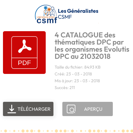
Passer au contenu principal
Les Généralistes
CSMF
4 CATALOGUE des
thématiques DPC par
les organismes Evolutis
DPC au 21032018
Taille du fichier: 84.93 KB
Créé: 23 - 03 - 2018
Mis à jour: 23 - 03 - 2018
Succès: 211
TÉLÉCHARGER
APERÇU