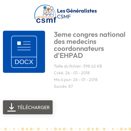
Passer au contenu principal
Les Généralistes
CSMF
3eme congres national
des medecins
coordonnateurs
d'EHPAD
Taille du fichier: 398.62 KB
Créé: 26 - 01 - 2018
Mis à jour: 26 - 01 - 2018
Succès: 87
TÉLÉCHARGER