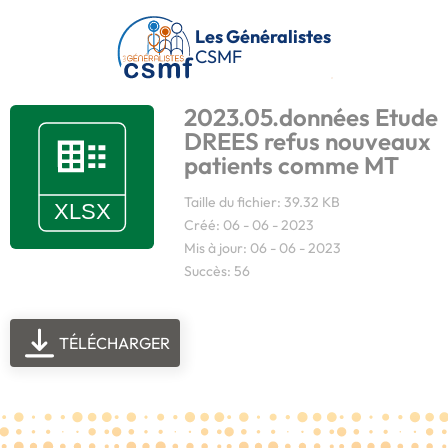
Passer au contenu principal
Les Généralistes
CSMF
2023.05.données Etude
DREES refus nouveaux
patients comme MT
Taille du fichier: 39.32 KB
Créé: 06 - 06 - 2023
Mis à jour: 06 - 06 - 2023
Succès: 56
TÉLÉCHARGER