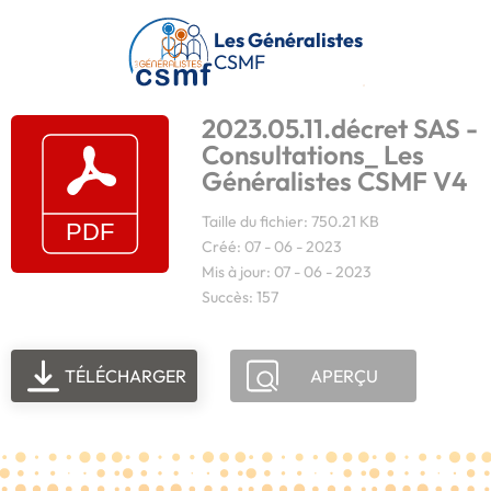
Passer au contenu principal
Les Généralistes
CSMF
2023.05.11.décret SAS -
Consultations_ Les
Généralistes CSMF V4
Taille du fichier: 750.21 KB
Créé: 07 - 06 - 2023
Mis à jour: 07 - 06 - 2023
Succès: 157
TÉLÉCHARGER
APERÇU