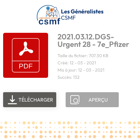
Passer au contenu principal
Les Généralistes
CSMF
2021.03.12.DGS-
Urgent 28 - 7e_Pfizer
Taille du fichier: 707.30 KB
Créé: 12 - 03 - 2021
Mis à jour: 12 - 03 - 2021
Succès: 132
TÉLÉCHARGER
APERÇU