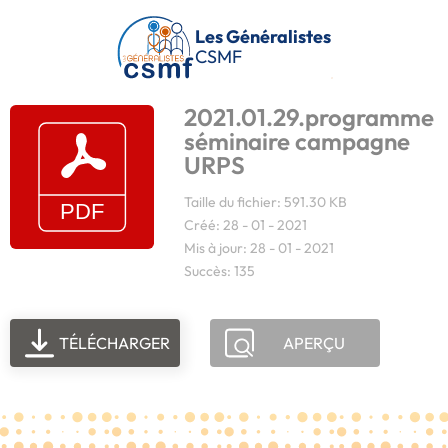
Passer au contenu principal
Les Généralistes
CSMF
2021.01.29.programme
séminaire campagne
URPS
Taille du fichier: 591.30 KB
Créé: 28 - 01 - 2021
Mis à jour: 28 - 01 - 2021
Succès: 135
TÉLÉCHARGER
APERÇU