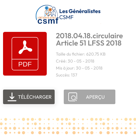
Passer au contenu principal
Les Généralistes
CSMF
2018.04.18.circulaire
Article 51 LFSS 2018
Taille du fichier: 620.75 KB
Créé: 30 - 05 - 2018
Mis à jour: 30 - 05 - 2018
Succès: 137
TÉLÉCHARGER
APERÇU