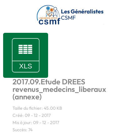
Passer au contenu principal
Les Généralistes
CSMF
2017.09.Etude DREES
revenus_medecins_liberaux
(annexe)
Taille du fichier: 45.00 KB
Créé: 09 - 12 - 2017
Mis à jour: 09 - 12 - 2017
Succès: 74