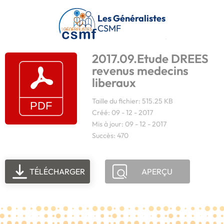
Passer au contenu principal
Les Généralistes
CSMF
2017.09.Etude DREES
revenus medecins
liberaux
Taille du fichier: 515.25 KB
Créé: 09 - 12 - 2017
Mis à jour: 09 - 12 - 2017
Succès: 470
TÉLÉCHARGER
APERÇU