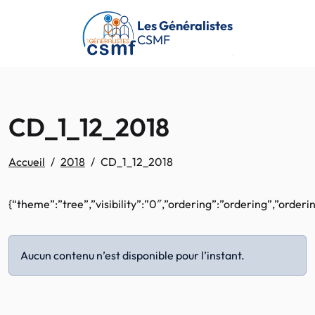
Passer au contenu principal
Les Généralistes
CSMF
CD_1_12_2018
Accueil
2018
CD_1_12_2018
{“theme”:”tree”,”visibility”:”0″,”ordering”:”ordering”,”ord
Aucun contenu n’est disponible pour l’instant.