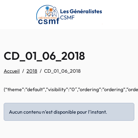
Passer au contenu principal
Les Généralistes
CSMF
CD_01_06_2018
Accueil
2018
CD_01_06_2018
{“theme”:”default”,”visibility”:”0″,”ordering”:”ordering”,”o
Aucun contenu n’est disponible pour l’instant.