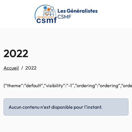
Passer au contenu principal
Les Généralistes
CSMF
2022
Accueil
2022
{“theme”:”default”,”visibility”:”-1″,”ordering”:”ordering”,
Aucun contenu n’est disponible pour l’instant.