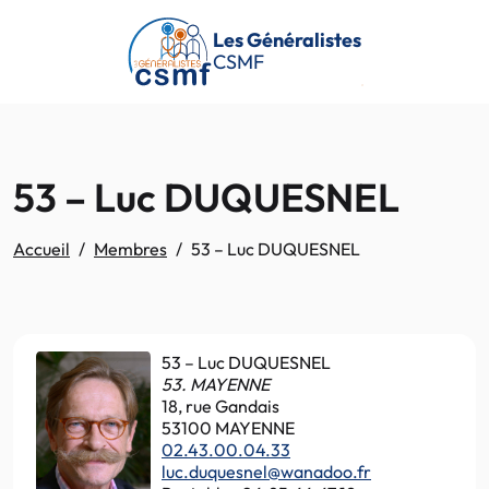
Passer au contenu principal
Les Généralistes
CSMF
53 – Luc DUQUESNEL
Accueil
Membres
53 – Luc DUQUESNEL
53 – Luc DUQUESNEL
53. MAYENNE
18, rue Gandais
53100 MAYENNE
02.43.00.04.33
luc.duquesnel@wanadoo.fr